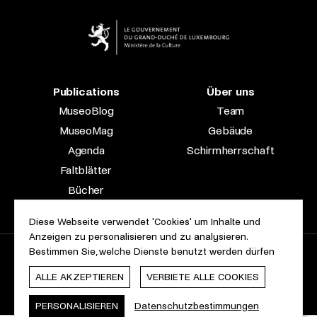
Publications
Über uns
MuseoBlog
Team
MuseoMag
Gebäude
Agenda
Schirmherrschaft
Faltblätter
Bücher
Fachzeitschriften
Diese Webseite verwendet 'Cookies' um Inhalte und
Anzeigen zu personalisieren und zu analysieren.
Bestimmen Sie, welche Dienste benutzt werden dürfen
2023 © Le Musée national d’archéologie, d’histoire et d’art |
Über diese Seite
Barrierefreiheit
Rechtliche Hinweise
ALLE AKZEPTIEREN
VERBIETE ALLE COOKIES
Cookie-Erklärung
Webdesign & Entwicklung von
cropmark
PERSONALISIEREN
Datenschutzbestimmungen