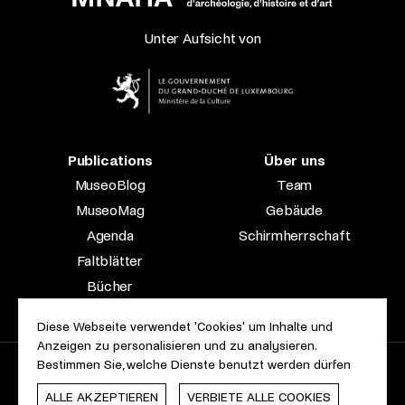
Unter Aufsicht von
Publications
Über uns
MuseoBlog
Team
MuseoMag
Gebäude
Agenda
Schirmherrschaft
Faltblätter
Bücher
Fachzeitschriften
Diese Webseite verwendet 'Cookies' um Inhalte und
Anzeigen zu personalisieren und zu analysieren.
Bestimmen Sie, welche Dienste benutzt werden dürfen
2023 © Le Musée national d’archéologie, d’histoire et d’art |
Über diese Seite
Barrierefreiheit
Rechtliche Hinweise
ALLE AKZEPTIEREN
VERBIETE ALLE COOKIES