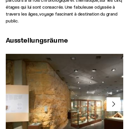
parcours à la fois chronologique et thématique, sur les cinq
étages qui lui sont consacrés. Une fabuleuse odyssée à
travers les âges, voyage fascinant à destination du grand
public.
Ausstellungsräume
Nächste 