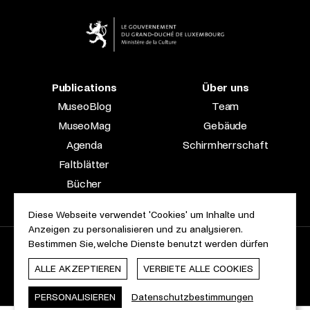
Publications
Über uns
MuseoBlog
Team
MuseoMag
Gebäude
Agenda
Schirmherrschaft
Faltblätter
Bücher
Fachzeitschriften
Diese Webseite verwendet 'Cookies' um Inhalte und
Anzeigen zu personalisieren und zu analysieren.
Bestimmen Sie, welche Dienste benutzt werden dürfen
2023 © Le Musée national d’archéologie, d’histoire et d’art |
Über diese Seite
Barrierefreiheit
Rechtliche Hinweise
ALLE AKZEPTIEREN
VERBIETE ALLE COOKIES
Cookie-Erklärung
Webdesign & Entwicklung von
cropmark
PERSONALISIEREN
Datenschutzbestimmungen