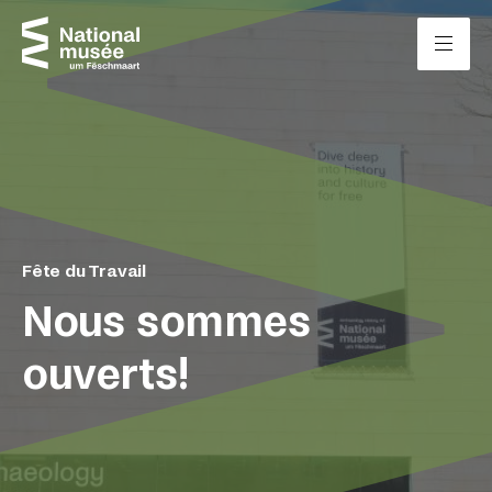
Passer directement au contenu
Panneau de gestion des cookies
Fête du Travail
Nous sommes
ouverts!