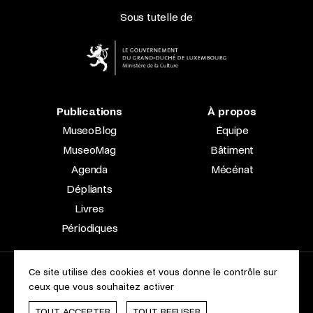
Sous tutelle de
Publications
À propos
MuseoBlog
Équipe
MuseoMag
Bâtiment
Agenda
Mécénat
Dépliants
Livres
Périodiques
Ce site utilise des cookies et vous donne le contrôle sur
2023 © Le Musée national d’archéologie, d’histoire et d’art |
ceux que vous souhaitez activer
À propos du site
Accessibilité
Aspects légaux
Charte des cookies
TOUT ACCEPTER
TOUT REFUSER