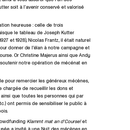
ter soit à l’avenir conservé et valorisé
ation heureuse : celle de trois
isque le tableau de Joseph Kutter
7 et 1928), Nicolas Frantz, il était naturel
pour donner de l’élan à notre campagne et
ourse. Or Christine Majerus ainsi que Andy
 soutenir notre opération de mécénat en
le pour remercier les généreux mécènes,
 chargée de recueillir les dons et
, ainsi que toutes les personnes qui par
c.) ont permis de sensibiliser le public à
ois.
crowdfunding
Klammt mat an d’Course!
et
musée a invité à une Nuit des mécènes en