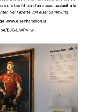
urs ont bénéficié d’un accès exclusif à la
hter. Nei Facettë vun eiser Sammlung
.
page
www.eisechampion.lu
tu.be/BJG-LhXPV_w