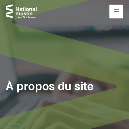
Passer directement au contenu
Panneau de gestion des cookies
À propos du site