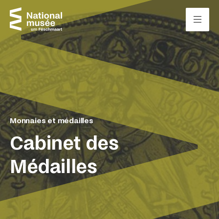
Passer directement au contenu
Panneau de gestion des cookies
Monnaies et médailles
Cabinet des
Médailles