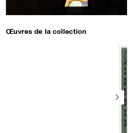
Œuvres de la collection
Slide su