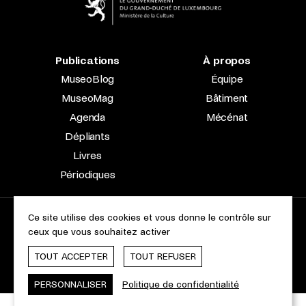
Publications
À propos
MuseoBlog
Équipe
MuseoMag
Bâtiment
Agenda
Mécénat
Dépliants
Livres
Périodiques
Ce site utilise des cookies et vous donne le contrôle sur
2023 © Le Musée national d’archéologie, d’histoire et d’art |
ceux que vous souhaitez activer
À propos du site
Accessibilité
Aspects légaux
Charte des cookies
TOUT ACCEPTER
TOUT REFUSER
Webdesign & Développement by
cropmark
PERSONNALISER
Politique de confidentialité