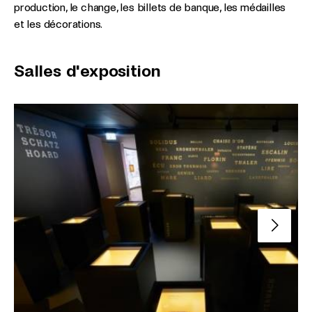
production, le change, les billets de banque, les médailles
et les décorations.
Salles d'exposition
Slide su