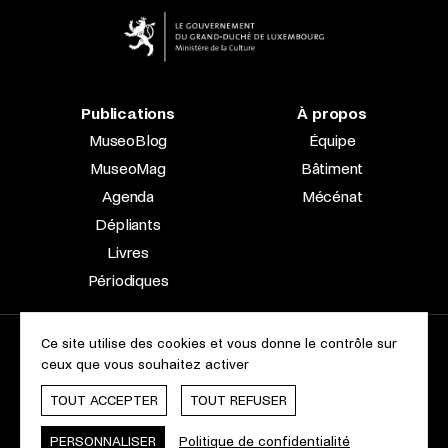
Publications
À propos
MuseoBlog
Équipe
MuseoMag
Bâtiment
Agenda
Mécénat
Dépliants
Livres
Périodiques
Ce site utilise des cookies et vous donne le contrôle sur
2023 © Le Musée national d’archéologie, d’histoire et d’art |
ceux que vous souhaitez activer
À propos du site
Accessibilité
Aspects légaux
Charte des cookies
TOUT ACCEPTER
TOUT REFUSER
Webdesign & Développement by
cropmark
PERSONNALISER
Politique de confidentialité