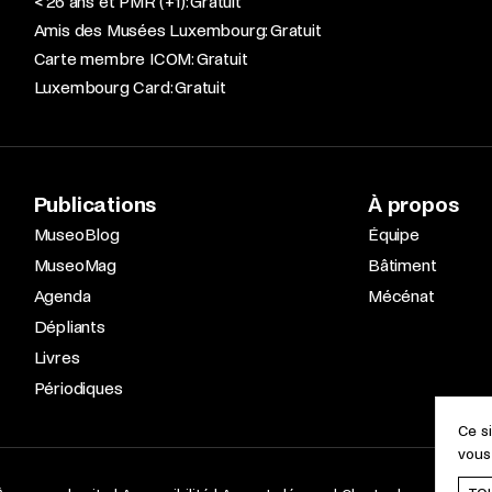
< 26 ans et PMR (+1): Gratuit
Amis des Musées Luxembourg: Gratuit
Carte membre ICOM: Gratuit
Luxembourg Card: Gratuit
Publications
À propos
MuseoBlog
Équipe
MuseoMag
Bâtiment
Agenda
Mécénat
Dépliants
Livres
Périodiques
Ce s
vous