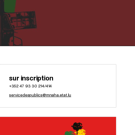
sur inscription
+352 47 93 30 214/414
servicedespublics@mnaha.etat.lu