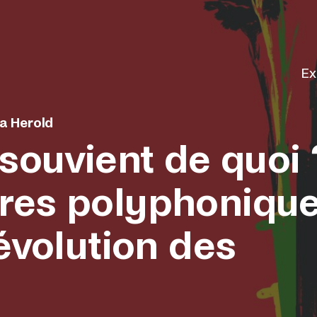
Ex
a Herold
 souvient de quoi 
res polyphoniqu
révolution des
s