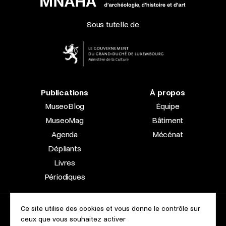
Sous tutelle de
Publications
À propos
MuseoBlog
Équipe
MuseoMag
Bâtiment
Agenda
Mécénat
Dépliants
Livres
Périodiques
Ce site utilise des cookies et vous donne le contrôle sur
2023 © Le Musée national d’archéologie, d’histoire et d’art |
ceux que vous souhaitez activer
À propos du site
Accessibilité
Aspects légaux