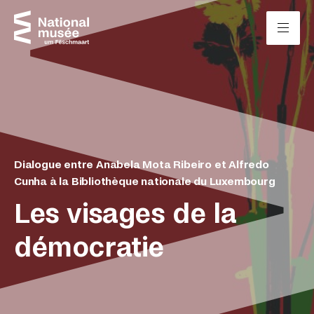
Passer directement au contenu
Panneau de gestion des cookies
Dialogue entre Anabela Mota Ribeiro et Alfredo
Cunha à la Bibliothèque nationale du Luxembourg
Les visages de la
démocratie