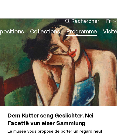
Fr
Taper ce que vous recherchez
positions
Collections
Programme
Visite
Él
En ce
Agenda
I
Élément actif
moment
Écoles
p
À
P
venir
J
Archives
p
Dem Kutter seng Gesiichter. Nei
Facettë vun eiser Sammlung
Le musée vous propose de porter un regard neuf