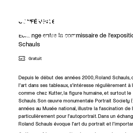
Passer directement au contenu
Panneau de gestion des cookies
CONFÉRENCE
Échange entre la commissaire de l‘expositi
Schauls
Gratuit
Depuis le début des années 2000, Roland Schauls, qu
l'art dans ses tableaux, s'intéresse régulièrement à 
comme chez Kutter, la figure humaine, et surtout le
Schauls. Son œuvre monumentale Portrait Society (
années au Musée national, illustre la fascination de l'
particulièrement pour l'autoportrait. Dans un échang
Roland Schauls évoque l'art du portrait et l'importa