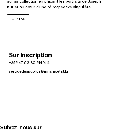
sur sa collection en plaçant les portraits de Joseph
Kutter au cœur d’une rétrospective singulière.
+ Infos
Sur inscription
+352 47 93 30 214/414
servicedespublics@mnaha.etat.lu
Suivez-nous sur