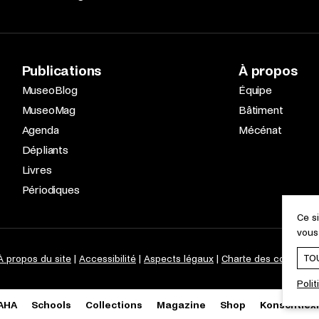
Publications
À propos
MuseoBlog
Équipe
MuseoMag
Bâtiment
Agenda
Mécénat
Dépliants
Livres
Périodiques
Ce s
vous
TO
À propos du site
Accessibilité
Aspects légaux
Charte des cookies
Polit
Ouverture du lien dans une nouvelle fenêtre
Ouverture du lien dans une nouvelle fenêtre
Ouverture du lien dans une nouvel
Ouverture du lien dan
Ouverture du l
AHA
Schools
Collections
Magazine
Shop
Konschtlex