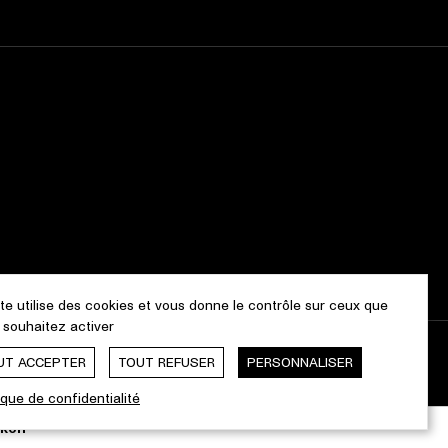
ite utilise des cookies et vous donne le contrôle sur ceux que
 souhaitez activer
UT ACCEPTER
TOUT REFUSER
PERSONNALISER
Webdesign & Développement by
cropmark
ique de confidentialité
le fenêtre
s une nouvelle fenêtre
ien dans une nouvelle fenêtre
Ouverture du lien dans une nouvelle fenêtre
ikon