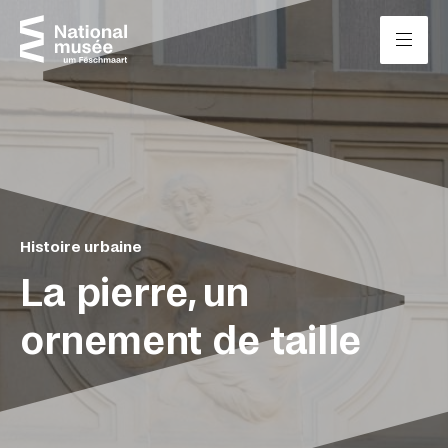
Passer directement au contenu
Panneau de gestion des cookies
Histoire urbaine
La pierre, un
ornement de taille