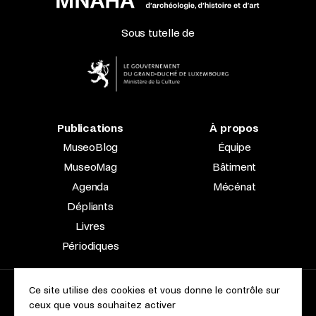
Sous tutelle de
Publications
À propos
MuseoBlog
Équipe
MuseoMag
Bâtiment
Agenda
Mécénat
Dépliants
Livres
Périodiques
Ce site utilise des cookies et vous donne le contrôle sur
2023 © Le Musée national d’archéologie, d’histoire et d’art |
ceux que vous souhaitez activer
À propos du site
Accessibilité
Aspects légaux