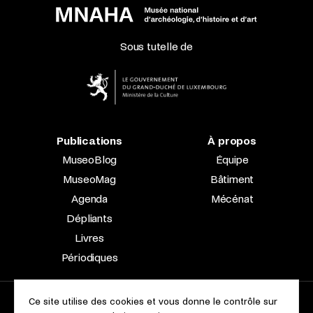
Sous tutelle de
Publications
À propos
MuseoBlog
Équipe
MuseoMag
Bâtiment
Agenda
Mécénat
Dépliants
Livres
Périodiques
Ce site utilise des cookies et vous donne le contrôle sur
2023 © Le Musée national d’archéologie, d’histoire et d’art |