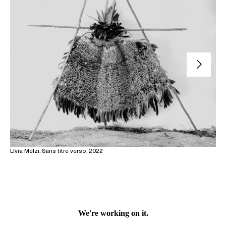
Slide su
Lívia Melzi, Sans titre verso, 2022
Lun