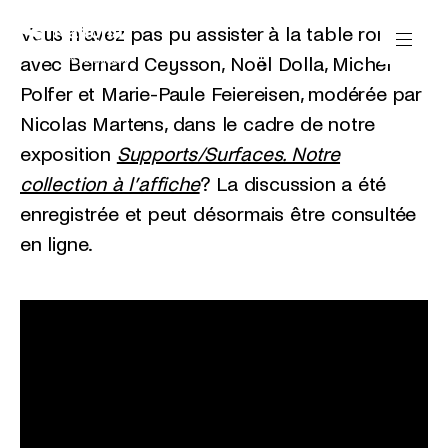
Passer directement au contenu
Panneau de gestion des cookies
Vous n'avez pas pu assister à la
table ronde
avec Bernard Ceysson, Noël Dolla, Michel
Polfer et Marie-Paule Feiereisen, modérée par
Nicolas Martens,
dans le cadre de notre
exposition
Supports/Surfaces. Notre
collection à l’affiche
? La discussion a été
enregistrée et peut désormais être consultée
en ligne.