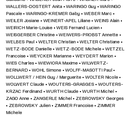
WALLERS-DOSTERT Anita • WARINGO Guy • WARINGO
Pascale • WARINGO-KREMER Gaby • WEBER Marc •
WEILER Josiane • WEINERT-APEL Liliane • WEINS Alain •
WEIRICH Marie-Louise • WEIS Fernand Lucien •
WEISGERBER Christine • WEIWERS-PROBST Annette •
WELBES Paul • WELTER Christian • WELTER Christiane •
WETZ-BODE Danielle • WETZ-BODE Michele • WETZEL
Francoise • WEYCKER Marianne • WEYDERT Marion •
WIES Charles • WIEWIORA Maxime • WILWERTZ-
BERNARD • WOHL Simone • WOLFF-MASOTTI Paul •
WOLLWERT / HEIN Guy / Marguerite • WOLTER Nicole •
WOLWERT Claude • WOUTERS-GRASGES • WOUTERS-
KRZAC Ferdinand • WURTH Claude • WURTH Michel •
ZAGO Anne • ZANGERLE Michel • ZEBROWSKY Georges
• ZEBROWSKY Julien • ZIMMER Francoise • ZIMMER
Michele