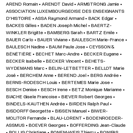
AREND Romain • ARENDT David • ARMSTRONG Jamie •
ASSOCIATION LUXEMBOURGEOISE DES ENSEIGNANTS
D’HISTOIRE • ASSA Raymond Armand • BACK Edgar •
BACKES Gilles • BADEN Joseph Michel • BAERTZ-
WINKLER Brigitte • BAMBERG Sarah • BARTZ Emile •
BAUER Carlo • BAUER Viviane • BAULESCH Marie-France •
BAULESCH Nadine • BAUM Paule Jose • CEYSSON &
BÉNÉTIÈRE • BECHET Marc-Andre • BECKER Eugene •
BECKER Isabelle • BECKER Vincent • BEHETS-
WYDEMANS Marc • BELIN-LETBETTER • BELLOT Marie
José • BERCHEM Anne • BEREND Joel • BERG Andrée •
BERNS-RODESCH Louis • BERTEMES Marie Jose •
BESCH Denise • BESCH Irene • BETZ Monique Marianne •
BIACHE Gisele Francoise • BIEVER Robert Georges •
BINDELS-KAUTHEN Andrée • BIRDEN Ralph Paul •
BISDORFF Georgette • BISSEN Manuel • BIWER-
MOLITOR Fernande • BLAU-LORENT • BODENROEDER-
ASSMUS • BOEVER Georges • BOFFERDING Jean-Claude
• BOLLIG Christiane • BONEM-WEIS Thierry • BONIFAS