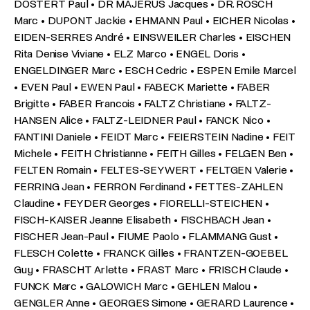
DOSTERT Paul • DR MAJERUS Jacques • DR. ROSCH
Marc • DUPONT Jackie • EHMANN Paul • EICHER Nicolas •
EIDEN-SERRES André • EINSWEILER Charles • EISCHEN
Rita Denise Viviane • ELZ Marco • ENGEL Doris •
ENGELDINGER Marc • ESCH Cedric • ESPEN Emile Marcel
• EVEN Paul • EWEN Paul • FABECK Mariette • FABER
Brigitte • FABER Francois • FALTZ Christiane • FALTZ-
HANSEN Alice • FALTZ-LEIDNER Paul • FANCK Nico •
FANTINI Daniele • FEIDT Marc • FEIERSTEIN Nadine • FEIT
Michele • FEITH Christianne • FEITH Gilles • FELGEN Ben •
FELTEN Romain • FELTES-SEYWERT • FELTGEN Valerie •
FERRING Jean • FERRON Ferdinand • FETTES-ZAHLEN
Claudine • FEYDER Georges • FIORELLI-STEICHEN •
FISCH-KAISER Jeanne Elisabeth • FISCHBACH Jean •
FISCHER Jean-Paul • FIUME Paolo • FLAMMANG Gust •
FLESCH Colette • FRANCK Gilles • FRANTZEN-GOEBEL
Guy • FRASCHT Arlette • FRAST Marc • FRISCH Claude •
FUNCK Marc • GALOWICH Marc • GEHLEN Malou •
GENGLER Anne • GEORGES Simone • GERARD Laurence •