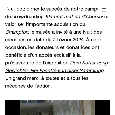
Passer directement au contenu
Panneau de gestion des cookies
Pour couronner le succès de notre campagne
de crowdfunding
Klammt mat an d’Course!
et
valoriser l’importante acquisition du
Champion
, le musée a invité à une Nuit des
mécènes en date du 7 février 2024. À cette
occasion, les donateurs et donatrices ont
bénéficié d’un accès exclusif à la
préouverture de l’exposition
Dem Kutter seng
Gesiichter. Nei Facettë vun eiser Sammlung
.
Un grand merci à toutes et à tous les
mécènes de l'action!