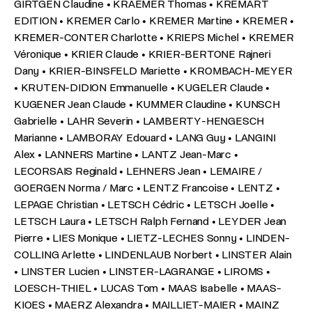
GIRTGEN Claudine • KRAEMER Thomas • KREMART
EDITION • KREMER Carlo • KREMER Martine • KREMER •
KREMER-CONTER Charlotte • KRIEPS Michel • KREMER
Véronique • KRIER Claude • KRIER-BERTONE Rajneri
Dany • KRIER-BINSFELD Mariette • KROMBACH-MEYER
• KRUTEN-DIDION Emmanuelle • KUGELER Claude •
KUGENER Jean Claude • KUMMER Claudine • KUNSCH
Gabrielle • LAHR Severin • LAMBERTY-HENGESCH
Marianne • LAMBORAY Edouard • LANG Guy • LANGINI
Alex • LANNERS Martine • LANTZ Jean-Marc •
LECORSAIS Reginald • LEHNERS Jean • LEMAIRE /
GOERGEN Norma / Marc • LENTZ Francoise • LENTZ •
LEPAGE Christian • LETSCH Cédric • LETSCH Joelle •
LETSCH Laura • LETSCH Ralph Fernand • LEYDER Jean
Pierre • LIES Monique • LIETZ-LECHES Sonny • LINDEN-
COLLING Arlette • LINDENLAUB Norbert • LINSTER Alain
• LINSTER Lucien • LINSTER-LAGRANGE • LIROMS •
LOESCH-THIEL • LUCAS Tom • MAAS Isabelle • MAAS-
KIOES • MAERZ Alexandra • MAILLIET-MAIER • MAINZ