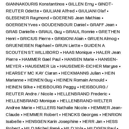
GIANNAKOURIS Konstantinos • GILLEN Erny • GINDT-
REUTER Odette • GIULIANI Alfred • GIULIANI Olaf •
GLESENER Raymond • GOERENS Jean Mathias •
GOERGEN Yves • GOUDENBOUR Daniel • GRAFF Jean •
GRAS Danielle • GRAUL Guy • GRAUL Ronnie • GRETHEN
Henri • GRICIUS Pierre • GRIGIONI Alain • GRUEN Almog •
GRUENEISEN Raphael • GRUN Liette • GUIDEN A
SCOUTEN ST. WILLIBORD • HAAS Monique • HALER Jean
Pierre • HAMMER Gael Paul • HANSEN Marie • HANSEN-
MEYER • HAUSEMER Lis • HAUSEMER-EICHER Maryse •
HEARSEY MC KAY Ciaran • HECKMANNS Julian • HEIN
Marianne • HEINEN Guy • HEINEN Romain Arnould •
HEINEN Silke • HEISBOURG Peggy • HEISBOURG /
REUTER Andre / Nicole • HELLENBRAND Frederic •
HELLENBRAND Monique • HELLENBRAND-WELTER
Andree Marie • HELLERS Nathalie Nicole • HEMMER Jean-
Claude • HEMMER Robert • HENCKS Georges • HENRION
Isabelle • HENSGEN Karin Josephine • HERR Jan • HESS
Robert • HILD Michel René • HILD Yola • HILDGEN Paul •