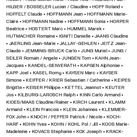
HILGER / BOSSELER Lucien / Claudine • HOFF Roland •
HOFFELT Claude • HOFFMANN Jean • HOFFMANN Marie-
Claire • HOFFMANN Nadine • HOFFMANN Sonia • HORPER
Beatrice • HOSTERT Marc • HUMMEL Marek •
HUTMACHER Romaine • IGNITI Danielle • JAANS Claudine
• JAERLING Jean-Marie • JALLAY-GEHLEN • JEITZ Jean-
Claude • JEMMING-BRUCK Carlo • JUNG Muriel • JUNG /
SEILER Romain / Angele • JUNGEN Tom • KAHN Jean-
Jacques • KANDEL-SEIWERATH • KAPGEN Alphonse •
KAPP Joel • KASEL Romy • KAYSEN Marc • KAYSER
Simone • KEIFFER / KRIER Sebastien / Catherine • KEIPES
Brigitte • KEISER Philippe • KETTEL Jeannot • KEUTER
Jos • KILBURG-LAROSCH Ralph • KINN Carlo Armand •
KIOES/MAAS Claudine/Rainer • KIRCH Laurent • KLAMM
Armand • KLEIN Francois • KLEIN Johannes • KLEMMER-
FOX John • KNOCH / PEFFER Patrick / Nicole • KOCH-
HARF • KOHN Yves • KOHN / KOHL Pol / Jill • KOOS Marie-
Madeleine • KOVACS Stephanie • KOX Joseph • KRACK-