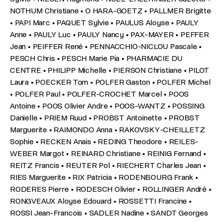
NOTHUM Christiane • O HARA-GOETZ • PALLMER Brigitte
• PAPI Marc • PAQUET Sylvie • PAULUS Aloyse • PAULY
Anne • PAULY Luc • PAULY Nancy • PAX-MAYER • PEFFER
Jean • PEIFFER René • PENNACCHIO-NICLOU Pascale •
PESCH Chris • PESCH Marie Pia • PHARMACIE DU
CENTRE • PHILIPP Michelle • PIERSON Christiane • PILOT
Laura • POECKER Tom • POLFER Gaston • POLFER Michel
• POLFER Paul • POLFER-CROCHET Marcel • POOS
Antoine • POOS Olivier Andre • POOS-WANTZ • POSSING
Danielle • PRIEM Ruud • PROBST Antoinette • PROBST
Marguerite • RAIMONDO Anna • RAKOVSKY-CHEILLETZ
Sophie • RECKEN Anais • REDING Theodore • REILES-
WEBER Margot • REINARD Christiane • REINIG Fernand •
REITZ Francis • REUTER Pol • RIECHERT Charles Jean •
RIES Marguerite • RIX Patricia • RODENBOURG Frank •
RODERES Pierre • RODESCH Olivier • ROLLINGER André •
RONGVEAUX Aloyse Edouard • ROSSETTI Francine •
ROSSI Jean-Francois • SADLER Nadine • SANDT Georges