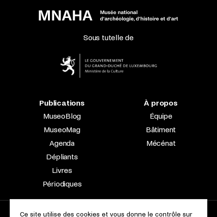
Sous tutelle de
Publications
À propos
MuseoBlog
Équipe
MuseoMag
Bâtiment
Agenda
Mécénat
Dépliants
Livres
Périodiques
Ce site utilise des cookies et vous donne le contrôle sur
2023 © Le Musée national d’archéologie, d’histoire et d’art |