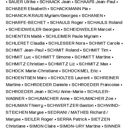
• SAUER Ulrike • SCHAACK Jean • SCHAAFS Jean-Paul •
SCHABER Elisabeth • SCHACKMANN Pia •
SCHANCK/KRAUS Myriam/Georges • SCHANEN •
SCHARFE-BECHET • SCHAULS Roger • SCHAULS Roland
• SCHEIDWEILER Georges • SCHEIDWEILER Marcel •
SCHENTEN Maité • SCHLEIMER Paule Myriam •
SCHLERET Claudia • SCHLESSER Nora • SCHMIT Carole •
SCHMIT Jean-Paul • SCHMIT Roland • SCHMIT Tim •
SCHMIT Luc • SCHMITT Simone • SCHMITT Martine •
SCHMITZ Christian • SCHMITZ Liz • SCHMITZ Max •
SCHOCK Marie-Christiane • SCHOCKMEL Eric •
SCHOENTGEN Marc • SCHOLTES Laurent • SCHREINER
Martine • SCHROEDER Daniele • SCHROEDER Francoise •
SCHROEDER Jean • SCHU Anne-Marie • SCHULER-
WAGNER • SCHUMACHER Anne • SCHUMACHER Zoe •
SCHUMAN Thierry • SCHWERTZER Gaston • SCHWIND-
STEICHEN Maryse • SEDRANI / MATHES Richard /
Maryse • SEILER Roger • SERRA Patrick • SIETZEN
Christiane • SIMON Claire • SIMON-URY Martine • SINNER