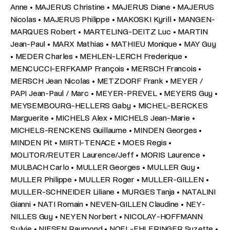
Anne • MAJERUS Christine • MAJERUS Diane • MAJERUS
Nicolas • MAJERUS Philippe • MAKOSKI Kyrill • MANGEN-
MARQUES Robert • MARTELING-DEITZ Luc • MARTIN
Jean-Paul • MARX Mathias • MATHIEU Monique • MAY Guy
• MEDER Charles • MEHLEN-LERCH Frederique •
MENCUCCI-ERFKAMP François • MERSCH Francois •
MERSCH Jean Nicolas • METZDORF Frank • MEYER /
PAPI Jean-Paul / Marc • MEYER-PREVEL • MEYERS Guy •
MEYSEMBOURG-HELLERS Gaby • MICHEL-BERCKES
Marguerite • MICHELS Alex • MICHELS Jean-Marie •
MICHELS-RENCKENS Guillaume • MINDEN Georges •
MINDEN Pit • MIRTI-TENACE • MOES Regis •
MOLITOR/REUTER Laurence/Jeff • MORIS Laurence •
MULBACH Carlo • MULLER Georges • MULLER Guy •
MULLER Philippe • MULLER Roger • MULLER-GILLEN •
MULLER-SCHNEIDER Liliane • MURGES Tanja • NATALINI
Gianni • NATI Romain • NEVEN-GILLEN Claudine • NEY-
NILLES Guy • NEYEN Norbert • NICOLAY-HOFFMANN
Sylvie • NIESEN Raymond • NOEL-EHLERINGER Suzette •