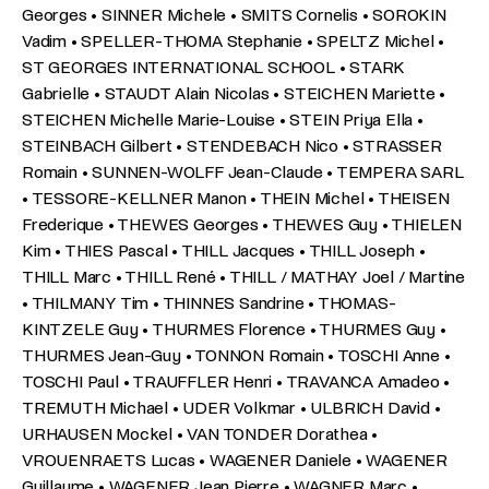
Georges • SINNER Michele • SMITS Cornelis • SOROKIN
Vadim • SPELLER-THOMA Stephanie • SPELTZ Michel •
ST GEORGES INTERNATIONAL SCHOOL • STARK
Gabrielle • STAUDT Alain Nicolas • STEICHEN Mariette •
STEICHEN Michelle Marie-Louise • STEIN Priya Ella •
STEINBACH Gilbert • STENDEBACH Nico • STRASSER
Romain • SUNNEN-WOLFF Jean-Claude • TEMPERA SARL
• TESSORE-KELLNER Manon • THEIN Michel • THEISEN
Frederique • THEWES Georges • THEWES Guy • THIELEN
Kim • THIES Pascal • THILL Jacques • THILL Joseph •
THILL Marc • THILL René • THILL / MATHAY Joel / Martine
• THILMANY Tim • THINNES Sandrine • THOMAS-
KINTZELE Guy • THURMES Florence • THURMES Guy •
THURMES Jean-Guy • TONNON Romain • TOSCHI Anne •
TOSCHI Paul • TRAUFFLER Henri • TRAVANCA Amadeo •
TREMUTH Michael • UDER Volkmar • ULBRICH David •
URHAUSEN Mockel • VAN TONDER Dorathea •
VROUENRAETS Lucas • WAGENER Daniele • WAGENER
Guillaume • WAGENER Jean Pierre • WAGNER Marc •