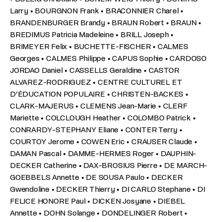
Larry • BOURGNON Frank • BRACONNIER Charel •
BRANDENBURGER Brandy • BRAUN Robert • BRAUN •
BREDIMUS Patricia Madeleine • BRILL Joseph •
BRIMEYER Felix • BUCHETTE-FISCHER • CALMES
Georges • CALMES Philippe • CAPUS Sophie • CARDOSO
JORDAO Daniel • CASSELLS Geraldine • CASTOR
ALVAREZ-RODRIGUEZ • CENTRE CULTUREL ET
D’ÉDUCATION POPULAIRE • CHRISTEN-BACKES •
CLARK-MAJERUS • CLEMENS Jean-Marie • CLERF
Mariette • COLCLOUGH Heather • COLOMBO Patrick •
CONRARDY-STEPHANY Eliane • CONTER Terry •
COURTOY Jerome • COWEN Eric • CRAUSER Claude •
DAMAN Pascal • DAMME-HERMES Roger • DAUPHIN-
DECKER Catherine • DAX-BROSIUS Pierre • DE MARCH-
GOEBBELS Annette • DE SOUSA Paulo • DECKER
Gwendoline • DECKER Thierry • DI CARLO Stephane • DI
FELICE HONORE Paul • DICKEN Josyane • DIEBEL
Annette • DOHN Solange • DONDELINGER Robert •