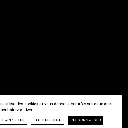
ite utilise des cookies et vous donne le contrôle sur ceux que
 souhaitez activer
UT ACCEPTER
TOUT REFUSER
PERSONNALISER
Webdesign & Développement by
cropmark