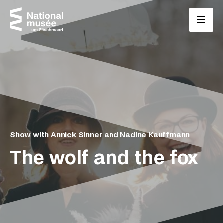
Skip to content
Cookies management panel
Show with Annick Sinner and Nadine Kauffmann
The wolf and the fox