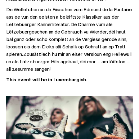
De Wëllefchen an de Fiisschen vum Edmond de la Fontaine
ass ee vun den eelsten a beléiftste Klassiker aus der
Lëtzebuerger Kannerliteratur. De Charme vum ale
Lëtzebuergeschen an de Gebrauch vu Wierder, déi haut
bal ganz oder scho komplett an de Vergiess gerode sinn,
loossen eis dem Dicks säi Schalk op Schratt an op Tratt
spieren. Zousätzlech hu mir an eiser Versioun eng Hellewull
un ale Lëtzebuerger Hits agebaut, déi mer – am léifsten –
all zesumme sangen!
This évent will be in Luxemburgish.