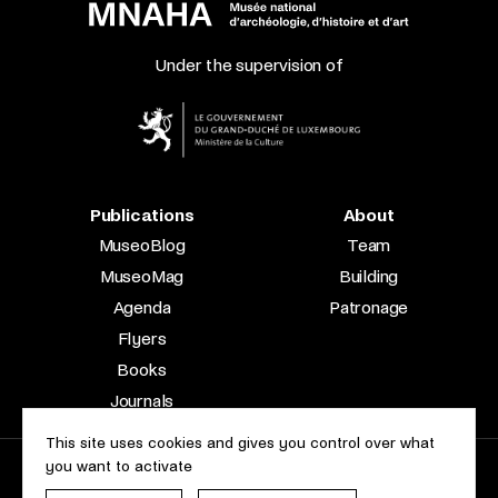
Under the supervision of
Publications
About
MuseoBlog
Team
MuseoMag
Building
Agenda
Patronage
Flyers
Books
Journals
This site uses cookies and gives you control over what
you want to activate
2023 © Le Musée national d’archéologie, d’histoire et d’art |