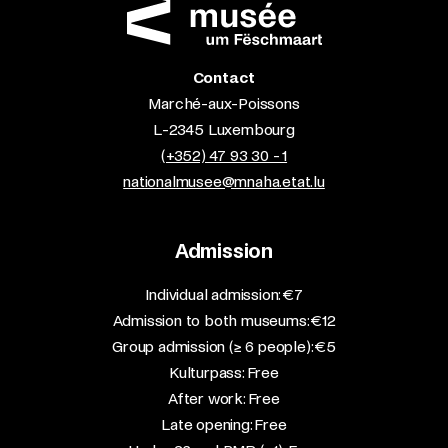
Contact
Marché-aux-Poissons
L-2345 Luxembourg
(+352) 47 93 30 - 1
nationalmusee@mnaha.etat.lu
Admission
​Individual admission: €7​
Admission to both museums: €12​
Group admission (≥ 6 people): €5​
Kulturpass: Free​
After work: Free​
Late opening: Free​