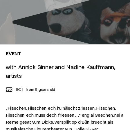
EVENT
with Annick Sinner and Nadine Kauffmann,
artists
8€
from 8 years old
„Fiisschen, Fiisschen, ech hu näischt z’iessen, Fiisschen,
Fiisschen, ech muss dech friessen …“: eng al Seechen, nei a
Reime gesat vum Dicks, verspillt op d’Bün bruecht als
musikalesche Figurentheater vun „Toile Si-Re“.