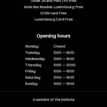
Under 26 and PMR (+1): Free​
Amis des Musées Luxembourg: Free​
ICOM card: Free​
Luxembourg Card: Free
Opening hours
Monday:
Closed
Tuesday:
10:00 — 18:00
Wednesday:
10:00 — 18:00
Thursday:
10:00 — 20:00
Friday:
10:00 — 18:00
Saturday:
10:00 — 18:00
Sunday:
10:00 — 18:00
A website of the institute