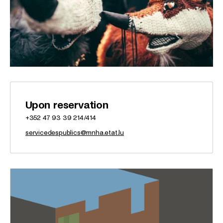
Upon reservation
+352 47 93 39 214/414
servicedespublics@mnha.etat.lu