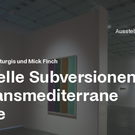
Ausste
turgis und Mick Finch
elle Subversione
ansmediterrane
e