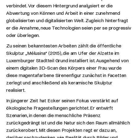
verbindet. Vor diesem Hintergrund analysiert er die
Abwertung von Können und Arbeit in einer zunehmend
globalisierten und digitalisierten Welt. Zugleich hinterfragt
er die Annahme, neue Technologien seien per se progressiv
oder überlegen.
Zu seinen bekanntesten Arbeiten zählt die öffentliche
Skulptur „Mélusina“ (2015), die am Ufer der Alzette im
Luxemburger Stadtteil Grund installiert ist. Ausgehend von
einem digitalen 3D-Scan des Körpers einer Frau wurde
diese magentafarbene Sirenenfigur zunächst in Facetten
zerlegt und anschließend als keramische Skulptur
realisiert.
In jüngerer Zeit hat Ecker seinen Fokus verstärkt auf
ökologische Fragestellungen gerichtet. Er entwirft
Szenarien, in denen die menschliche Präsenz
zurückgedrängt ist und die Natur sich den Raum allmählich
zurückerobert. Mit diesen Projekten regt er dazu an,
darüber nachzudenken, wie Realität durch Bilder und