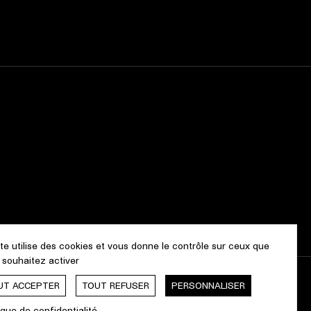
ite utilise des cookies et vous donne le contrôle sur ceux que
 souhaitez activer
UT ACCEPTER
TOUT REFUSER
PERSONNALISER
Webdesign & Développement by
cropmark
ique de confidentialité