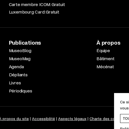
Carte membre ICOM: Gratuit
Luxembourg Card: Gratuit
Publications
À propos
MuseoBlog
Équipe
MuseoMag
Bâtiment
Agenda
Mécénat
Dépliants
Livres
Périodiques
Ce s
vous
TO
À propos du site
Accessibilité
Aspects légaux
Charte des cookies
Polit