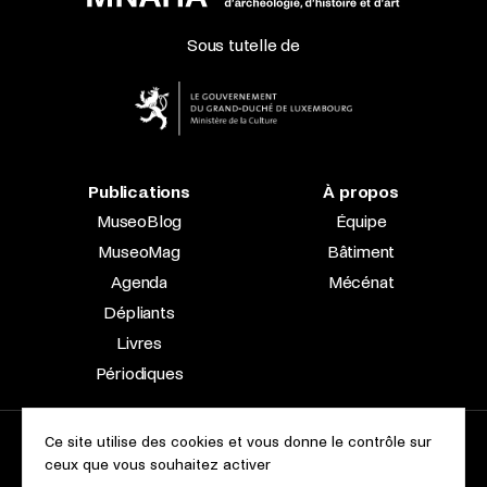
Sous tutelle de
Publications
À propos
MuseoBlog
Équipe
MuseoMag
Bâtiment
Agenda
Mécénat
Dépliants
Livres
Périodiques
Ce site utilise des cookies et vous donne le contrôle sur
2023 © Le Musée national d’archéologie, d’histoire et d’art |
ceux que vous souhaitez activer
À propos du site
Accessibilité
Aspects légaux