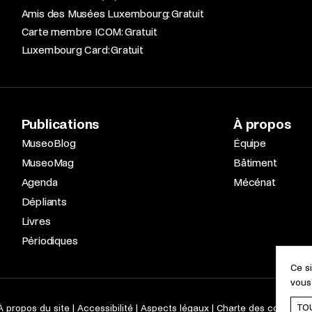
Amis des Musées Luxembourg: Gratuit
Carte membre ICOM: Gratuit
Luxembourg Card: Gratuit
Publications
À propos
MuseoBlog
Équipe
MuseoMag
Bâtiment
Agenda
Mécénat
Dépliants
Livres
Périodiques
Ce s
vous
TO
À propos du site
Accessibilité
Aspects légaux
Charte des cookies