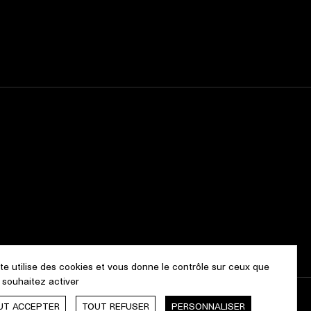
ite utilise des cookies et vous donne le contrôle sur ceux que
 souhaitez activer
UT ACCEPTER
TOUT REFUSER
PERSONNALISER
Webdesign & Développement by
cropmark