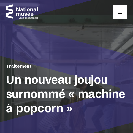
Passer directement au contenu
Panneau de gestion des cookies
Traitement
Un nouveau joujou
surnommé « machine
à popcorn »