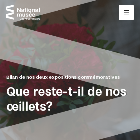
Passer directement au contenu
Panneau de gestion des cookies
Bilan de nos deux expositions commémoratives
Que reste-t-il de nos
œillets?