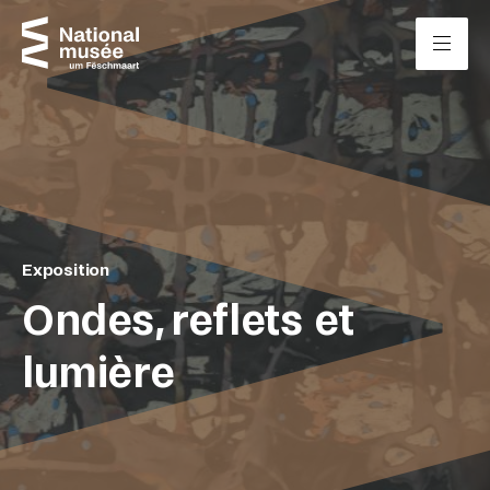
Passer directement au contenu
Panneau de gestion des cookies
Exposition
Ondes, reflets et
lumière