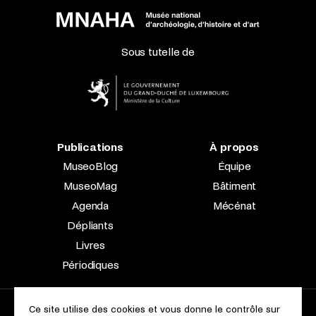
Sous tutelle de
Publications
À propos
MuseoBlog
Équipe
MuseoMag
Bâtiment
Agenda
Mécénat
Dépliants
Livres
Périodiques
Ce site utilise des cookies et vous donne le contrôle sur
2023 © Le Musée national d’archéologie, d’histoire et d’art |