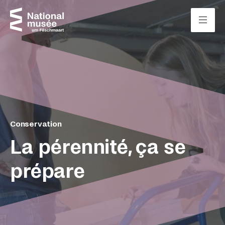
Passer directement au contenu
Panneau de gestion des cookies
Conservation
La pérennité, ça se
prépare