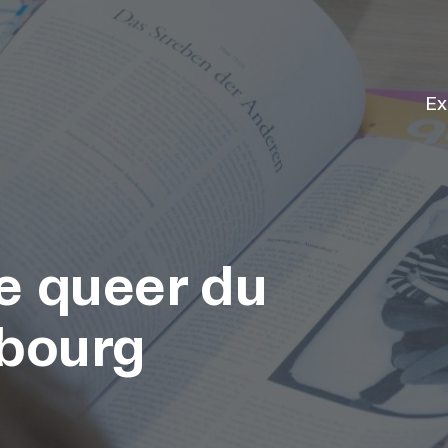
Ex
re queer du
bourg