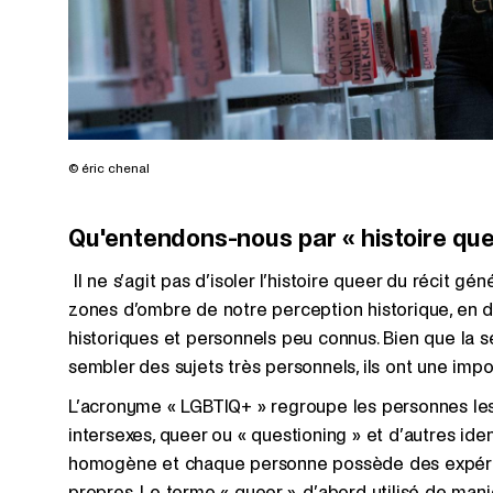
© éric chenal
Qu'entendons-nous par « histoire qu
Il ne s’agit pas d’isoler l’histoire queer du récit gé
zones d’ombre de notre perception historique, en do
historiques et personnels peu connus. Bien que la se
sembler des sujets très personnels, ils ont une imp
L’acronyme « LGBTIQ+ » regroupe les personnes lesbi
intersexes, queer ou « questioning » et d’autres ident
homogène et chaque personne possède des expérien
propres. Le terme « queer », d’abord utilisé de ma