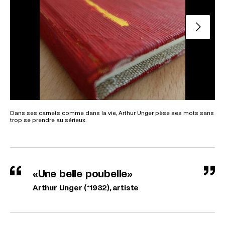
Slide su
Dans ses carnets comme dans la vie, Arthur Unger pèse ses mots sans
Dan
trop se prendre au sérieux.
tro
«Une belle poubelle»
Arthur Unger (*1932), artiste