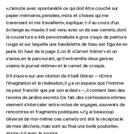
«J’annote avec spontanéité ce qui doit être couché sur
papier: mémoires, pensées, mots et choses qui me
traversent et me travaillent», explique-t-il au cours d’un
échange au musée. Il est venu avec un de ses carnets, dont
la couverture a été personnalisée à gros coups de peinture
rouge et sur laquelle une bandelette de tissu est figurée en
jaune. En haut de la page 2, on lit «Carnet ‘intime’» et on
s’avise, en le parcourant, qu’il entremêle deux genres
voisins: le journal «intime» et le carnet de croquis.
S’il s’ouvre sur une citation de Khalil Gibran – «Entre
l’imagination et la réalisation, il y a un espace que l’homme
ne peut franchir que par son ardeur» –, il contient bien des
recoins de jardins secrets. De fait, des confessions intimes
viennent s’intercaler entre notes de voyages, souvenirs de
rencontres et fragments poétiques. «J’y ai beaucoup
déversé de moi-même: ces carnets ont été le réceptacle
de mes déchets, mais sont au final une belle poubelle»,
ajoute-t-il avec le sourire.