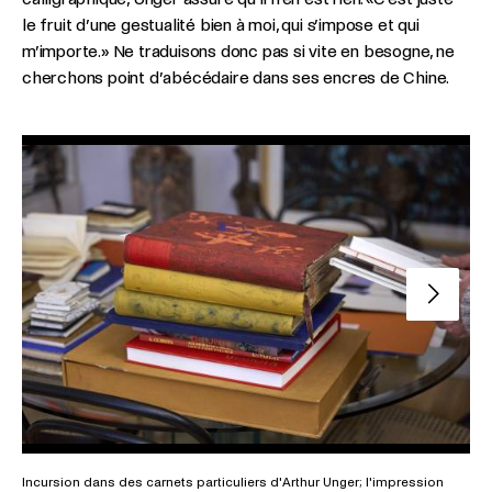
le fruit d’une gestualité bien à moi, qui s’impose et qui
m’importe.» Ne traduisons donc pas si vite en besogne, ne
cherchons point d’abécédaire dans ses encres de Chine.
Slide su
Incursion dans des carnets particuliers d'Arthur Unger; l'impression
Inc