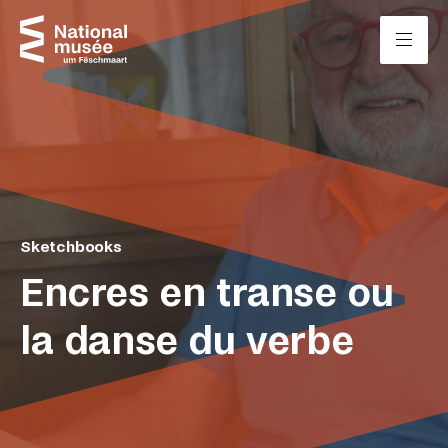
Passer directement au contenu
Panneau de gestion des cookies
Sketchbooks
Encres en transe ou
la danse du verbe