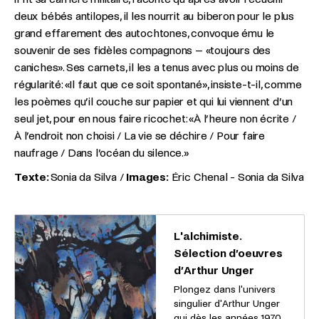
deux bébés antilopes, il les nourrit au biberon pour le plus
grand effarement des autochtones, convoque ému le
souvenir de ses fidèles compagnons – «toujours des
caniches». Ses carnets, il les a tenus avec plus ou moins de
régularité: «Il faut que ce soit spontané», insiste-t-il, comme
les poèmes qu’il couche sur papier et qui lui viennent d’un
seul jet, pour en nous faire ricochet: «À l’heure non écrite /
À l’endroit non choisi / La vie se déchire / Pour faire
naufrage / Dans l’océan du silence.»
Texte:
Sonia da Silva /
Images:
Éric Chenal - Sonia da Silva
L'alchimiste.
Sélection d’oeuvres
d’Arthur Unger
Plongez dans l'univers
singulier d'Arthur Unger
qui dès les années 1970