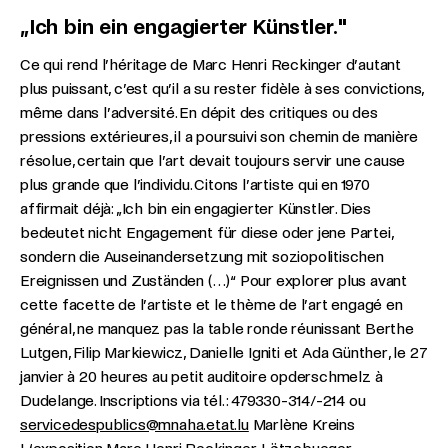
„Ich bin ein engagierter Künstler."
Ce qui rend l’héritage de Marc Henri Reckinger d’autant
plus puissant, c’est qu’il a su rester fidèle à ses convictions,
même dans l’adversité. En dépit des critiques ou des
pressions extérieures, il a poursuivi son chemin de manière
résolue, certain que l’art devait toujours servir une cause
plus grande que l’individu. Citons l’artiste qui en 1970
affirmait déjà: „Ich bin ein engagierter Künstler. Dies
bedeutet nicht Engagement für diese oder jene Partei,
sondern die Auseinandersetzung mit soziopolitischen
Ereignissen und Zuständen (…)“ Pour explorer plus avant
cette facette de l’artiste et le thème de l’art engagé en
général, ne manquez pas la table ronde réunissant Berthe
Lutgen, Filip Markiewicz, Danielle Igniti et Ada Günther, le 27
janvier à 20 heures au petit auditoire opderschmelz à
Dudelange. Inscriptions via tél. : 479330-314/-214 ou
servicedespublics@mnaha.etat.lu
Marlène Kreins