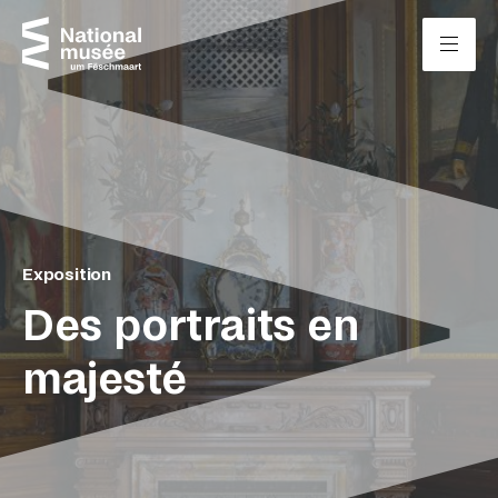
Passer directement au contenu
Panneau de gestion des cookies
Exposition
Des portraits en
majesté