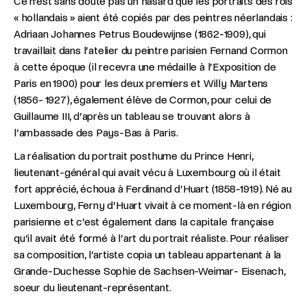
Ce n’est sans doute pas un hasard que les portraits des rois
« hollandais » aient été copiés par des peintres néerlandais :
Adriaan Johannes Petrus Boudewijnse (1862-1909), qui
travaillait dans l’atelier du peintre parisien Fernand Cormon
à cette époque (il recevra une médaille à l’Exposition de
Paris en 1900) pour les deux premiers et Willy Martens
(1856- 1927), également élève de Cormon, pour celui de
Guillaume III, d’après un tableau se trouvant alors à
l’ambassade des Pays-Bas à Paris.
La réalisation du portrait posthume du Prince Henri,
lieutenant-général qui avait vécu à Luxembourg où il était
fort apprécié, échoua à Ferdinand d’Huart (1858-1919). Né au
Luxembourg, Ferny d’Huart vivait à ce moment-là en région
parisienne et c’est également dans la capitale française
qu’il avait été formé à l’art du portrait réaliste. Pour réaliser
sa composition, l’artiste copia un tableau appartenant à la
Grande-Duchesse Sophie de Sachsen-Weimar- Eisenach,
soeur du lieutenant-représentant.