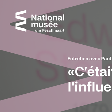
Passer directement au contenu
Panneau de gestion des cookies
Entretien avec Paul
«C’éta
l'infl