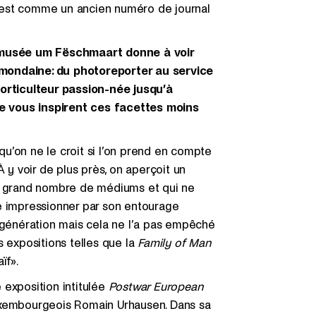
nt est comme un ancien numéro de journal
almusée um Fëschmaart donne à voir
mondaine: du photoreporter au service
horticulteur passion-née jusqu’à
e vous inspirent ces facettes moins
u’on ne le croit si l’on prend en compte
À y voir de plus près, on aperçoit un
un grand nombre de médiums et qui ne
e impressionner par son entourage
a génération mais cela ne l’a pas empêché
s expositions telles que la
Family of Man
ïf».
e exposition intitulée
Postwar European
luxembourgeois Romain Urhausen. Dans sa