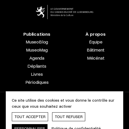
Publications
À propos
MuseoBlog
Équipe
MuseoMag
Bâtiment
Agenda
Mécénat
Dépliants
Livres
Périodiques
Ce site utilise des cookies et vous donne le contrôle sur
2023 © Le Musée national d’archéologie, d’histoire et d’art |
ceux que vous souhaitez activer
À propos du site
Accessibilité
Aspects légaux
Charte des cookies
TOUT ACCEPTER
TOUT REFUSER
Webdesign & Développement by
cropmark
PERSONNALISER
Politique de confidentialité