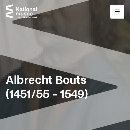
Passer directement au contenu
Panneau de gestion des cookies
Albrecht Bouts
(1451/55 - 1549)