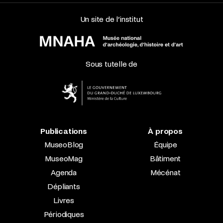
Un site de l’institut
Sous tutelle de
Publications
À propos
MuseoBlog
Équipe
MuseoMag
Bâtiment
Agenda
Mécénat
Dépliants
Livres
Périodiques