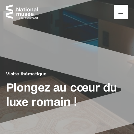
Passer directement au contenu
Panneau de gestion des cookies
Visite thématique
Plongez au cœur du
luxe romain !