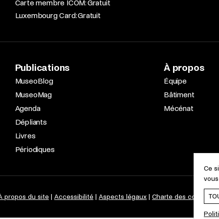
Carte membre ICOM: Gratuit
Luxembourg Card: Gratuit
Publications
À propos
MuseoBlog
Équipe
MuseoMag
Bâtiment
Agenda
Mécénat
Dépliants
Livres
Périodiques
Ce s
vous
TO
À propos du site
Accessibilité
Aspects légaux
Charte des cookies
Polit