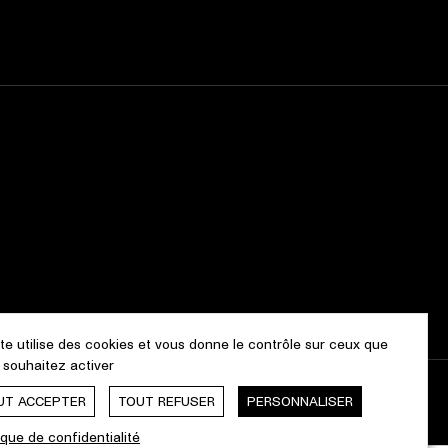
ite utilise des cookies et vous donne le contrôle sur ceux que
 souhaitez activer
UT ACCEPTER
TOUT REFUSER
PERSONNALISER
Webdesign & Développement by
cropmark
ique de confidentialité