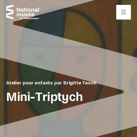
Passer directement au contenu
Panneau de gestion des cookies
Atelier pour enfants par Brigitte Tesch
Mini-Triptych