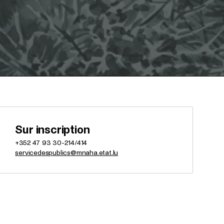
Sur inscription
+352 47 93 30-214/414
servicedespublics@mnaha.etat.lu