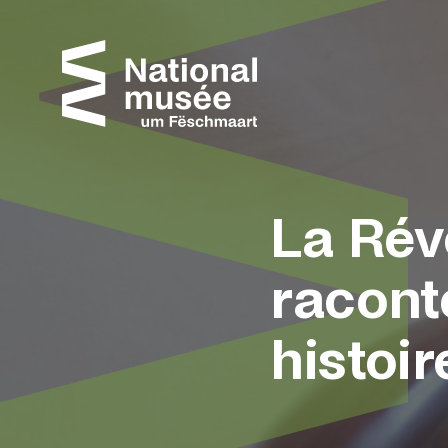
Passer directement au contenu
Panneau de gestion des cookies
La Rév
racont
histoir