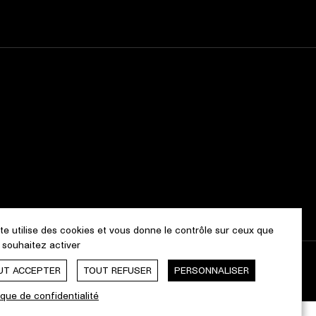
ite utilise des cookies et vous donne le contrôle sur ceux que
 souhaitez activer
UT ACCEPTER
TOUT REFUSER
PERSONNALISER
Webdesign & Développement by
cropmark
ique de confidentialité