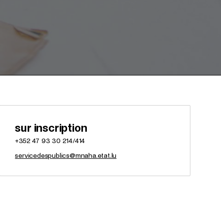
sur inscription
+352 47 93 30 214/414
servicedespublics@mnaha.etat.lu