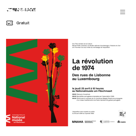
Passer directement au contenu
Panneau de gestion des cookies
VERNISSAGE
Gratuit