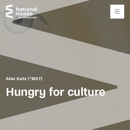
Passer directement au contenu
Panneau de gestion des cookies
Alex Katz (*1927)
Hungry for culture