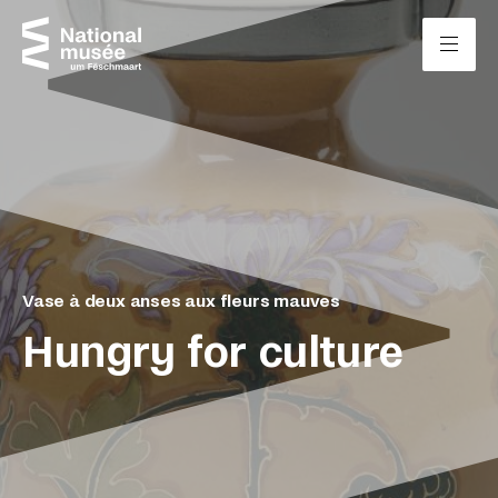
Passer directement au contenu
Panneau de gestion des cookies
Vase à deux anses aux fleurs mauves
Hungry for culture