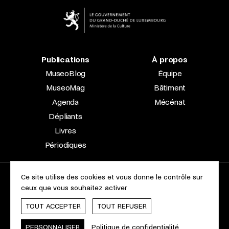
Publications
À propos
MuseoBlog
Équipe
MuseoMag
Bâtiment
Agenda
Mécénat
Dépliants
Livres
Périodiques
Ce site utilise des cookies et vous donne le contrôle sur
2023 © Le Musée national d’archéologie, d’histoire et d’art |
ceux que vous souhaitez activer
À propos du site
Accessibilité
Aspects légaux
Charte des cookies
TOUT ACCEPTER
TOUT REFUSER
Webdesign & Développement by
cropmark
PERSONNALISER
Politique de confidentialité