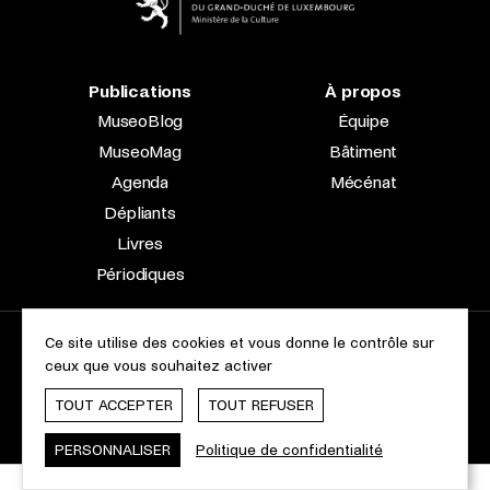
Publications
À propos
MuseoBlog
Équipe
MuseoMag
Bâtiment
Agenda
Mécénat
Dépliants
Livres
Périodiques
Ce site utilise des cookies et vous donne le contrôle sur
2023 © Le Musée national d’archéologie, d’histoire et d’art |
ceux que vous souhaitez activer
À propos du site
Accessibilité
Aspects légaux
Charte des cookies
TOUT ACCEPTER
TOUT REFUSER
Webdesign & Développement by
cropmark
PERSONNALISER
Politique de confidentialité
Plateformes digitales