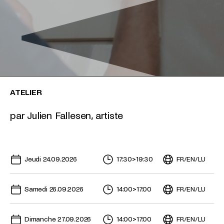
ATELIER
par Julien Fallesen, artiste
Dates à venir pour cet événement
Jeudi 24.09.2026
17:30
>
19:30
FR
/
EN
/
LU
Samedi 26.09.2026
14:00
>
17:00
FR
/
EN
/
LU
Dimanche 27.09.2026
14:00
>
17:00
FR
/
EN
/
LU