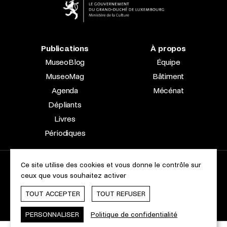
Publications
À propos
MuseoBlog
Équipe
MuseoMag
Bâtiment
Agenda
Mécénat
Dépliants
Livres
Périodiques
Ce site utilise des cookies et vous donne le contrôle sur
2023 © Le Musée national d’archéologie, d’histoire et d’art |
ceux que vous souhaitez activer
À propos du site
Accessibilité
Aspects légaux
Charte des cookies
TOUT ACCEPTER
TOUT REFUSER
Webdesign & Développement by
cropmark
PERSONNALISER
Politique de confidentialité