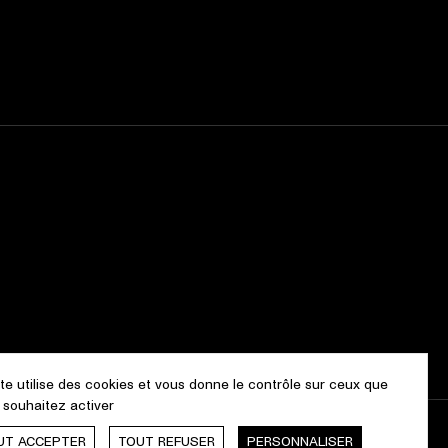
ite utilise des cookies et vous donne le contrôle sur ceux que
 souhaitez activer
UT ACCEPTER
TOUT REFUSER
PERSONNALISER
Webdesign & Développement by
cropmark