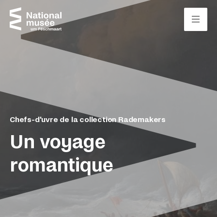
Passer directement au contenu
Panneau de gestion des cookies
Chefs-d'uvre de la collection Rademakers
Un voyage
romantique