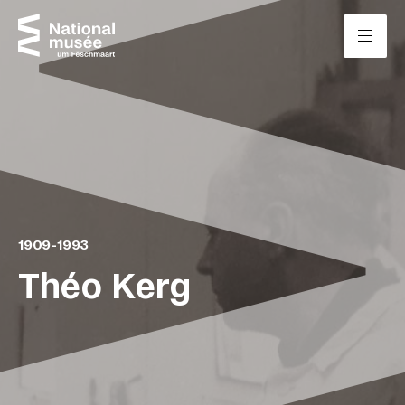
Passer directement au contenu
Panneau de gestion des cookies
1909-1993
Théo Kerg